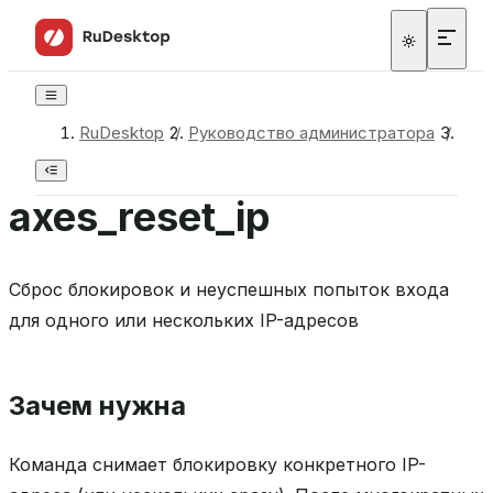
RuDesktop
/
Руководство администратора
/
Ком
axes_reset_ip
Сброс блокировок и неуспешных попыток входа
для одного или нескольких IP-адресов
Зачем нужна
Команда снимает блокировку конкретного IP-