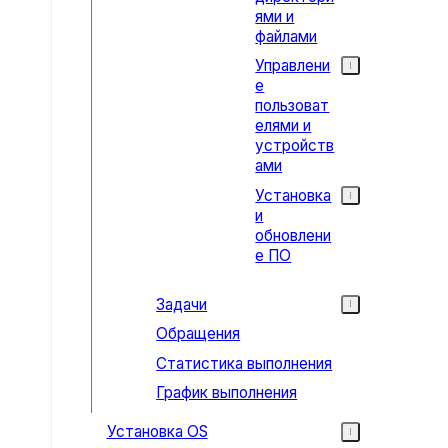
ями и
файлами
Управлени
е
пользоват
елями и
устройств
ами
Установка
и
обновлени
е ПО
Задачи
Обращения
Статистика выполнения
График выполнения
Установка OS