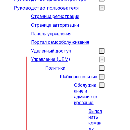
Руководство пользователя
Страница регистрации
Страница авторизации
Панель управления
Портал самообслуживания
Удаленный доступ
Управление (UEM)
Политики
Шаблоны политик
Обслужив
ание и
администр
ирование
Выпол
нить
коман
ду