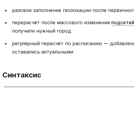
разовое заполнение геолокации после первичног
перерасчёт после массового изменения
подсете
получили нужный город
регулярный пересчёт по расписанию — добавлени
оставались актуальными
Синтаксис
rude
update_peers_geo
[
--quiet
]
Параметры