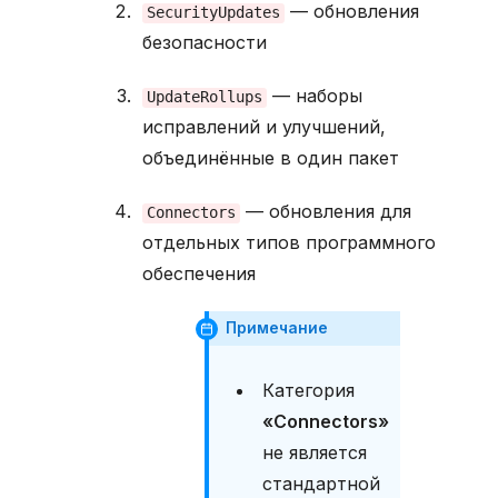
— обновления
s
SecurityUpdates
k
безопасности
t
o
— наборы
UpdateRollups
p
исправлений и улучшений,
У
д
объединённые в один пакет
а
л
— обновления для
Connectors
е
отдельных типов программного
н
и
обеспечения
е
п
Примечание
а
к
е
Категория
т
«Connectors»
а
не является
У
д
стандартной