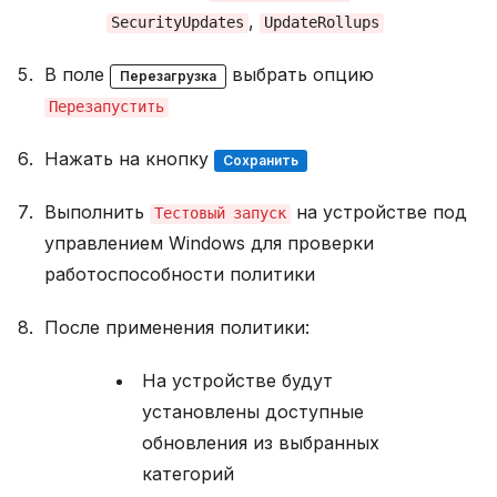
y
,
SecurityUpdates
UpdateRollups
t
h
o
В поле
выбрать опцию
Перезагрузка
n
Перезапустить
н
а
Нажать на кнопку
m
Сохранить
a
c
Выполнить
на устройстве под
Тестовый
запуск
O
управлением Windows для проверки
S
работоспособности политики
У
с
После применения политики:
т
а
н
На устройстве будут
о
установлены доступные
в
к
обновления из выбранных
а
категорий
P