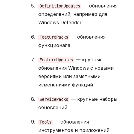
а
— обновления
DefinitionUpdates
н
о
определений, например для
в
Windows Defender
к
а
— обновления
L
FeaturePacks
функционала
b
r
— крупные
FeatureUpdates
e
O
обновления Windows с новыми
f
версиями или заметными
f
изменениями функций
c
e
— крупные наборы
ServicePacks
У
обновлений
с
т
— обновления
Tools
а
н
инструментов и приложений