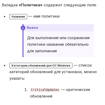
и
Вкладка
«Политика»
содержит следующие поля:
и
у
— имя политики
Название
с
т
а
Важно
н
о
Для выполнения или сохранения
в
политики название обязательно
к
для заполнения
а
к
л
— список
и
Категории обновлений для ОС Windows
е
категорий обновлений для установки, можно
н
указать:
т
а
R
— критические
CriticalUpdates
u
обновления
D
e