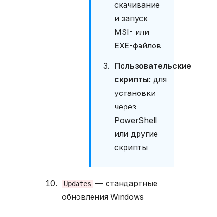
скачивание
(
и запуск
A
c
MSI- или
t
EXE-файлов
v
Пользовательские
e
D
скрипты:
для
установки
r
e
через
c
PowerShell
t
или другие
o
r
скрипты
y
)
У
— стандартные
Updates
с
обновления Windows
т
а