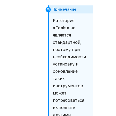
о
в
Примечание
к
а
Категория
к
л
«Tools»
не
и
является
е
стандартной,
н
т
поэтому при
а
необходимости
R
u
установку и
D
обновление
e
таких
s
k
инструментов
t
может
o
p
потребоваться
У
выполнять
с
другими