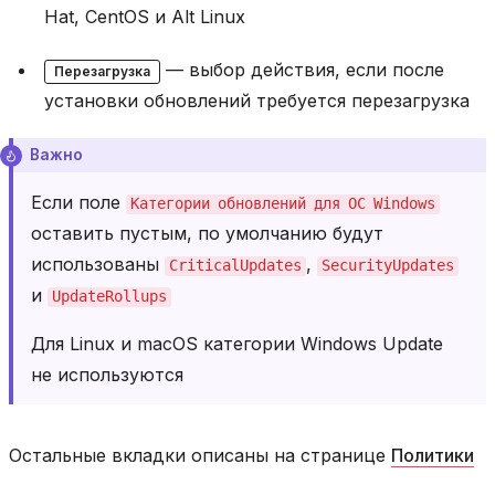
к
Hat, CentOS и Alt Linux
е
т
а
— выбор действия, если после
Перезагрузка
A
установки обновлений требуется перезагрузка
n
d
Важно
r
o
Если поле
Категории
обновлений
для
ОС
Windows
d
оставить пустым, по умолчанию будут
У
использованы
,
CriticalUpdates
SecurityUpdates
с
и
UpdateRollups
т
а
Для Linux и macOS категории Windows Update
н
о
не используются
в
к
а
п
Остальные вкладки описаны на странице
Политики
а