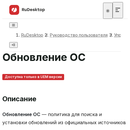
d
к
л
и
е
н
RuDesktop
/
Руководство пользователя
/
Управл
т
а
R
Обновление ОС
u
D
e
s
Доступна только в UEM версии
k
t
o
p
Описание
О
б
Обновление ОС
— политика для поиска и
н
установки обновлений из официальных источников
о
в