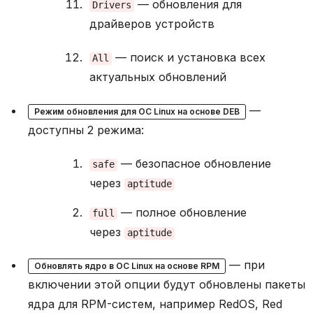
н
— обновления для
Drivers
о
драйверов устройств
в
к
а
— поиск и установка всех
All
п
актуальных обновлений
а
к
—
е
Режим обновления для ОС Linux на основе DEB
т
доступны 2 режима:
а
У
— безопасное обновление
safe
с
через
aptitude
т
а
— полное обновление
full
н
о
через
aptitude
в
к
— при
Обновлять ядро в ОС Linux на основе RPM
а
включении этой опции будут обновлены пакеты
п
а
ядра для RPM-систем, например RedOS, Red