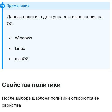
л
Примечание
е
н
Данная политика доступна для выполнения на
и
ОС:
е
О
С
Windows
С
к
Linux
а
н
macOS
и
р
о
в
а
Свойства политики
н
и
е
После выбора шаблона политики откроются её
с
свойства
е
т