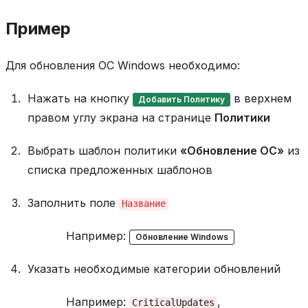
к
е
Пример
т
а
и
Для обновления ОС Windows необходимо:
з
а
Нажать на кнопку
в верхнем
р
Добавить Политику
х
правом углу экрана на странице
Политики
и
в
Выбрать шаблон политики
«Обновление ОС»
из
а
списка предложенных шаблонов
У
с
т
Заполнить поле
Название
а
н
Например:
Обновление Windows
о
в
Указать необходимые категории обновлений
к
а
P
Например:
,
CriticalUpdates