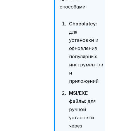
т
способами:
а
н
о
Chocolatey:
в
к
для
а
установки и
к
обновления
л
и
популярных
е
инструментов
н
т
и
а
приложений
R
u
MSI/EXE
D
файлы:
для
e
s
ручной
k
установки
t
o
через
p