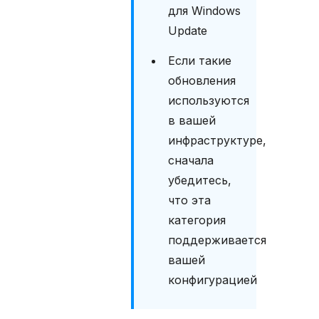
а
для Windows
л
е
Update
н
и
Если такие
е
обновления
п
используются
а
к
в вашей
е
инфраструктуре,
т
а
сначала
A
убедитесь,
n
что эта
d
r
категория
o
поддерживается
d
вашей
У
конфигурацией
с
т