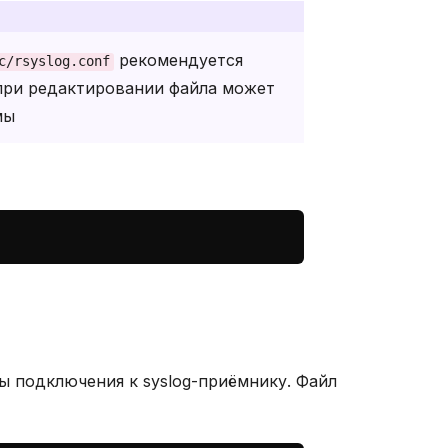
рекомендуется
c/rsyslog.conf
при редактировании файла может
мы
 подключения к syslog-приёмнику. Файл