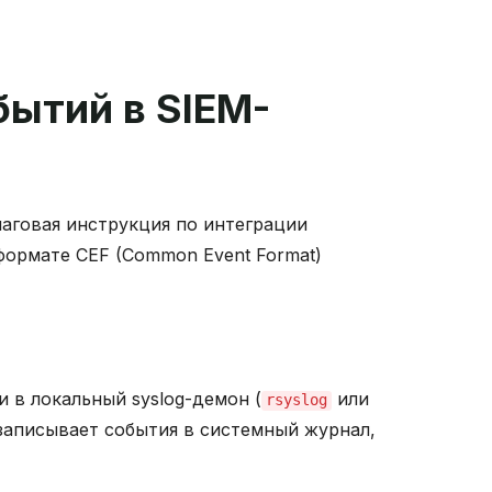
бытий в SIEM-
говая инструкция по интеграции
формате CEF (Common Event Format)
и в локальный syslog-демон (
или
rsyslog
 записывает события в системный журнал,