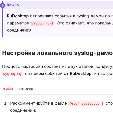
Важно
RuDesktop
отправляет события в syslog-демон по
параметре
. Это означает, что локал
SYSLOG_PORT
соединения
Настройка локального syslog-дем
Процесс настройки состоит из двух этапов: конфигу
) на приём событий от
RuDesktop
, и настр
syslog-ng
rsyslog
syslog-ng
Раскомментируйте в файле
стр
/etc/rsyslog.conf
соединений: