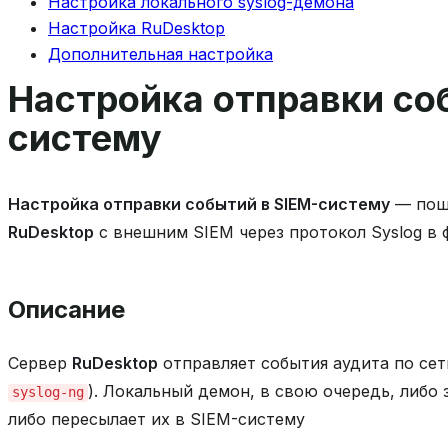
Настройка локального syslog-демона
Настройка RuDesktop
Дополнительная настройка
Настройка отправки со
систему
Настройка отправки событий в SIEM-систему
— поша
RuDesktop
с внешним SIEM через протокол Syslog в 
Описание
Сервер
RuDesktop
отправляет события аудита по сет
). Локальный демон, в свою очередь, либо
syslog-ng
либо пересылает их в SIEM-систему