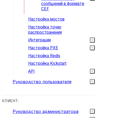
сообщений в формате
CEF
Настройка мостов
Настройка точек
распространения
Интеграции
Настройка PXE
Настройка Redis
Настройка Kickstart
API
Руководство пользователя
КЛИЕНТ:
Руководство администратора