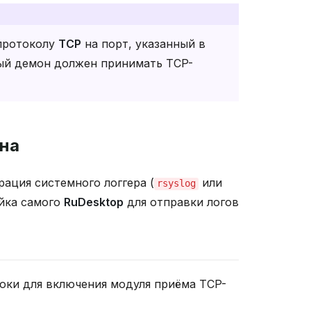
 протоколу
TCP
на порт, указанный в
ьный демон должен принимать TCP-
она
рация системного логгера (
или
rsyslog
ойка самого
RuDesktop
для отправки логов
оки для включения модуля приёма TCP-