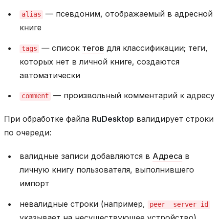
— псевдоним, отображаемый в адресной
alias
книге
— список
тегов
для классификации; теги,
tags
которых нет в личной книге, создаются
автоматически
— произвольный комментарий к адресу
comment
При обработке файла
RuDesktop
валидирует строки
по очереди:
валидные записи добавляются в
Адреса
в
личную книгу пользователя, выполнившего
импорт
невалидные строки (например,
peer__server_id
указывает на несуществующее устройство)