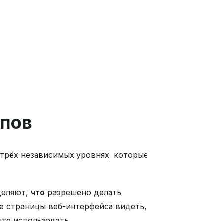
упов
трёх независимых уровнях, которые
деляют,
что
разрешено делать
е страницы веб-интерфейса видеть,
нте использовать