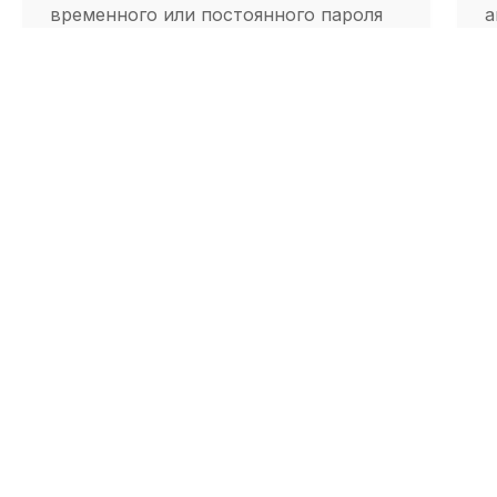
временного или постоянного пароля
а
устройства
(
к
Общая адресная книга для
подразделения
Создание общей адресной книги,
наполнение адресами и выдача
доступа пользователям и группам
Назад
Блокировка камеры на Android