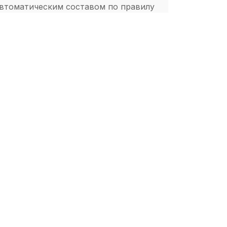
втоматическим составом по правилу
например, «все Linux», подсеть,
астомный фильтр)
Далее
Настройка типовых ролей через группы