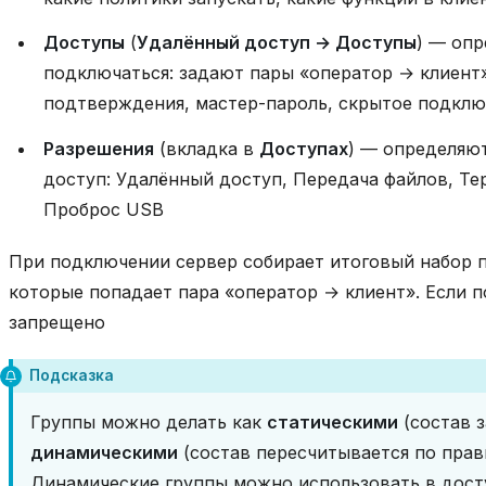
Доступы
(
Удалённый доступ → Доступы
) — оп
подключаться: задают пары «оператор → клиент» 
подтверждения, мастер-пароль, скрытое подклю
Разрешения
(вкладка в
Доступах
) — определяю
доступ: Удалённый доступ, Передача файлов, Те
Проброс USB
При подключении сервер собирает итоговый набор 
которые попадает пара «оператор → клиент». Если 
запрещено
Подсказка
Группы можно делать как
статическими
(состав з
динамическими
(состав пересчитывается по прави
Динамические группы можно использовать в дост