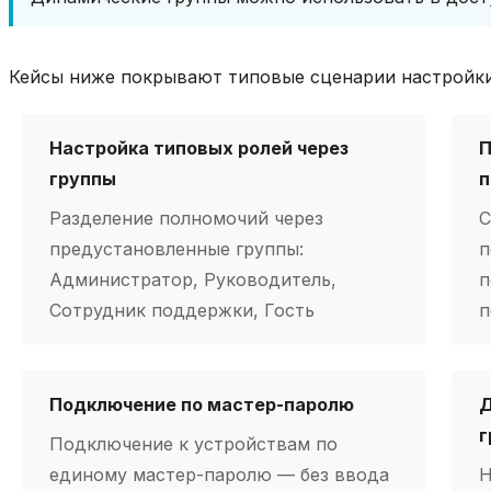
Кейсы ниже покрывают типовые сценарии настройк
Настройка типовых ролей через
П
группы
п
Разделение полномочий через
С
предустановленные группы:
п
Администратор, Руководитель,
п
Сотрудник поддержки, Гость
п
Подключение по мастер-паролю
Д
г
Подключение к устройствам по
единому мастер-паролю — без ввода
Н