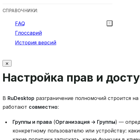
СПРАВОЧНИКИ:
FAQ
Глоссарий
История версий
Настройка прав и дост
В
RuDesktop
разграничение полномочий строится на 
работают
совместно
:
Группы и права
(
Организация → Группы
) — опре
конкретному пользователю или устройству: каки
какие политики запускать, какие функции в клие