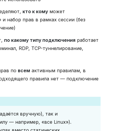
ределяют,
кто к кому
может
и набор прав в рамках сессии (без
чение)
т,
по какому типу подключения
работает
рминал, RDP, TCP-туннелирование,
прав по
всем
активным правилам, в
подходящего правила нет — подключение
адаётся вручную), так и
лу — например, «все Linux»).
упах вместо статических