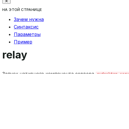
НА ЭТОЙ СТРАНИЦЕ
Зачем нужна
Синтаксис
Параметры
Пример
relay
Запуск нативного компонента сервера
rudesktop-serv
Примечание
Это служебная команда. В обычной работе компонен
юнитом
. Чаще всего адми
rudesktop-relay.service
получения версии сервера