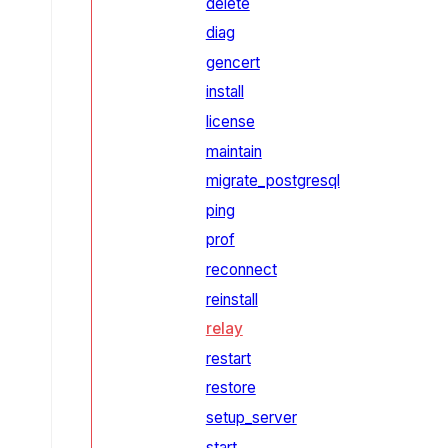
delete
diag
gencert
install
license
maintain
migrate_postgresql
ping
prof
reconnect
reinstall
relay
restart
restore
setup_server
start