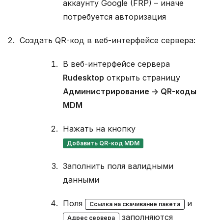
аккаунту Google (FRP) – иначе
потребуется авторизация
Создать QR-код в веб-интерфейсе сервера:
В веб-интерфейсе сервера
Rudesktop
открыть страницу
Администрирование -> QR-коды
MDM
Нажать на кнопку
Добавить QR-код MDM
Заполнить поля валидными
данными
Поля
и
Ссылка на скачивание пакета
заполняются
Адрес сервера