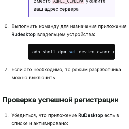
Вместо
укажите
АДРЕС_СЕРВЕРА
ваш адрес сервера
Выполнить команду для назначения приложения
Rudesktop
владельцем устройства:
adb
shell
dpm
set
-
device
-
owner
ru
.
des
Если это необходимо, то режим разработчика
можно выключить
Проверка успешной регистрации
Убедиться, что приложение
RuDesktop
есть в
списке и активировано: