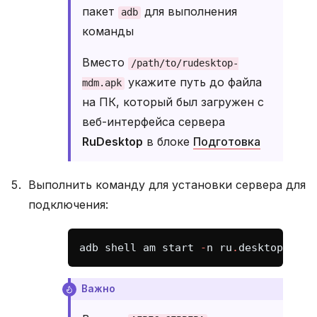
пакет
для выполнения
adb
команды
Вместо
/path/to/rudesktop-
укажите путь до файла
mdm.apk
на ПК, который был загружен с
веб-интерфейса сервера
RuDesktop
в блоке
Подготовка
Выполнить команду для установки сервера для
подключения:
adb
shell
am
start
-
n
ru
.
desktop
.
flut
Важно