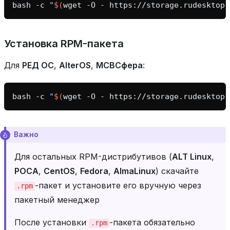
bash
-c
"
$(
wget
-O
-
https://storage.rudesktop.
Установка RPM-пакета
Для
РЕД ОС
,
AlterOS
,
МСВСфера
:
bash
-c
"
$(
wget
-O
-
https://storage.rudesktop.
Важно
Для остальных RPM-дистрибутивов (
ALT Linux
,
РОСА
,
CentOS
,
Fedora
,
AlmaLinux
) скачайте
-пакет и установите его вручную через
.rpm
пакетный менеджер
После установки
-пакета обязательно
.rpm