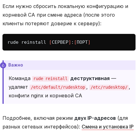
Если нужно сбросить локальную конфигурацию и
корневой CA при смене адреса (после этого
клиенты потеряют доверие к серверу):
rude
reinstall
[
СЕРВЕР
]
:
[
ПОРТ
]
Важно
Команда
деструктивная
—
rude
reinstall
удаляет
,
,
/etc/default/rudesktop
/etc/rudesktop/
конфиги nginx и корневой CA
Подробнее, включая режим
двух IP-адресов
(для
разных сетевых интерфейсов):
Смена и установка IP