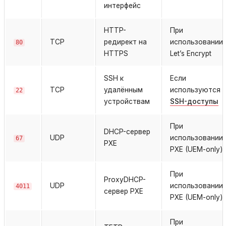
интерфейс
HTTP-
При
TCP
редирект на
использовании
80
HTTPS
Let’s Encrypt
SSH к
Если
TCP
удалённым
используются
22
устройствам
SSH-доступы
При
DHCP-сервер
UDP
использовании
67
PXE
PXE (UEM-only)
При
ProxyDHCP-
UDP
использовании
4011
сервер PXE
PXE (UEM-only)
При