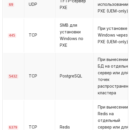
TFTP-сервер
UDP
использовании
69
PXE
PXE (UEM-only)
SMB для
При установке
установки
TCP
Windows через
445
Windows по
PXE (UEM-only)
PXE
При вынесении
БД на отдельн
сервер или для
TCP
PostgreSQL
5432
точек
распространени
кластера
При вынесении
Redis на
отдельный
TCP
Redis
сервер или для
6379