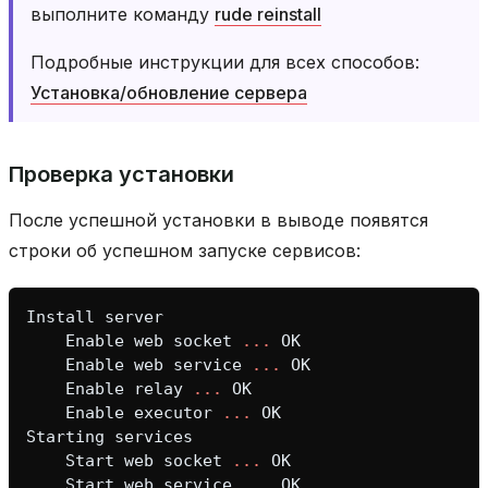
выполните команду
rude reinstall
Подробные инструкции для всех способов:
Установка/обновление сервера
Проверка установки
После успешной установки в выводе появятся
строки об успешном запуске сервисов:
Install
server
Enable
web
socket
...
OK
Enable
web
service
...
OK
Enable
relay
...
OK
Enable
executor
...
OK
Starting
services
Start
web
socket
...
OK
Start
web
service
...
OK