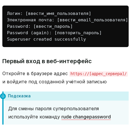
Логин
:
[
ввести_имя_пользователя
]
Электронная
почта
:
[
ввести_email_пользователя
]
Password
:
[
ввести_пароль
]
Password
(
again
):
[
повторить_пароль
]
Superuser
created
successfully
Первый вход в веб-интерфейс
Откройте в браузере адрес
https://[адрес_сервера]/
и войдите под созданной учётной записью
Подсказка
Для смены пароля суперпользователя
используйте команду
rude changepassword